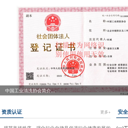
中国工业清洗协会简介...
中国工业清洗协会（英文名称：The Industry CleaningAssociati
资质认证
安全
ICAC，简称"中清协"）是由中华人民共和国国务院和民政部
更多+
一个代表中国清洗行业行使行业管理与服务职能的国家级行业
会工作部领导党的工作，接受民政部的业务指导。协会主要由
规范市场秩序、强化行业自律是促进行业健康发展的
(一)