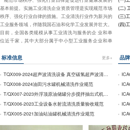
关的企事业单位、社会团体、清洗行业专家学者自愿组成，是全
基本前提。实施工业清洗企业资质管理是实现规范市场
(二)
秩序、强化行业自律的措施。工业清洗行业作为新兴的
(三)
工业服务领域，伴随我国石油和化学工业发展并壮大。
(四)
目前，全国各类规模从事工业清洗与服务的企 业和单
位近千家，其中大部分属于中小型工业服务企业和单
位，行业尚无一个具备一定社会影响力的规范，导致行
业从业人员素质参差不齐、装备能力和装备水平也差异
标准信息
品牌
更多+
较大，部分清洗服务企业存在服务不规范、重关系轻质
量等现象；部分业主和建设单位由于没有...
TQX009-2024超声波清洗设备 真空碳氢超声波清洗机
ICAC
TQX008-2024油田污水罐机械清洗作业规范
ICA
T/QX007-2023外浮顶原油储罐分步搅拌抽出式机械清洗作业规范
ICA
T/QX006-2023工业设备水射流清洗质量验收规范
ICA
T/QX005-2021加油站油罐机械清洗作业规范
ICAC—
T/QX 004-2020工业清洗作业人员呼吸防护用品 选择、管理、使用和维护指南
ICA